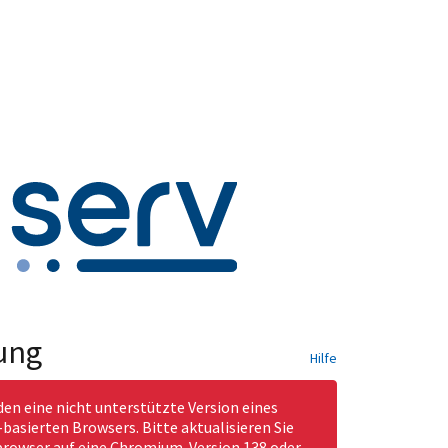
ung
Hilfe
den eine nicht unterstützte Version eines
asierten Browsers. Bitte aktualisieren Sie
rowser auf eine Chromium-Version 138 oder